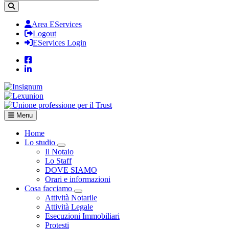
Area EServices
Logout
EServices Login
Menu
Home
Lo studio
Visualizza menù di secondo livello
Il Notaio
Lo Staff
DOVE SIAMO
Orari e informazioni
Cosa facciamo
Visualizza menù di secondo livello
Attività Notarile
Attività Legale
Esecuzioni Immobiliari
Protesti