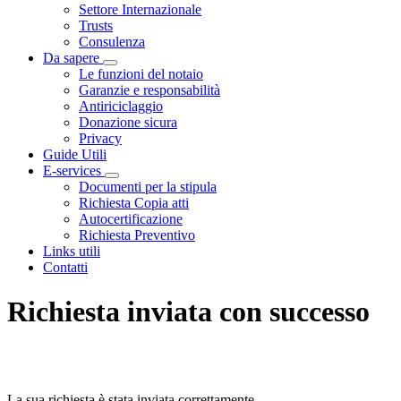
Settore Internazionale
Trusts
Consulenza
Da sapere
Visualizza menù di secondo livello
Le funzioni del notaio
Garanzie e responsabilità
Antiriciclaggio
Donazione sicura
Privacy
Guide Utili
E-services
Visualizza menù di secondo livello
Documenti per la stipula
Richiesta Copia atti
Autocertificazione
Richiesta Preventivo
Links utili
Contatti
Richiesta inviata con successo
La sua richiesta è stata inviata correttamente.