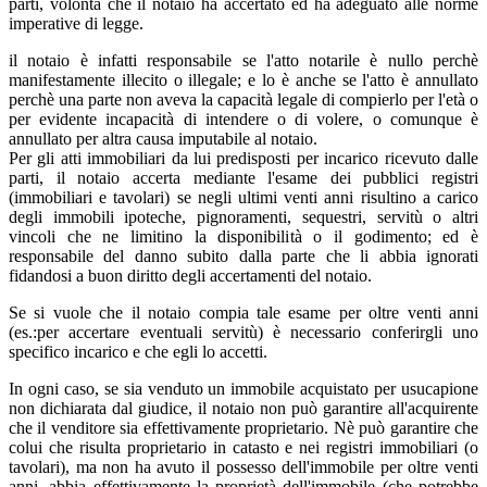
parti, volontà che il notaio ha accertato ed ha adeguato alle norme
imperative di legge.
il notaio è infatti responsabile se l'atto notarile è nullo perchè
manifestamente illecito o illegale; e lo è anche se l'atto è annullato
perchè una parte non aveva la capacità legale di compierlo per l'età o
per evidente incapacità di intendere o di volere, o comunque è
annullato per altra causa imputabile al notaio.
Per gli atti immobiliari da lui predisposti per incarico ricevuto dalle
parti, il notaio accerta mediante l'esame dei pubblici registri
(immobiliari e tavolari) se negli ultimi venti anni risultino a carico
degli immobili ipoteche, pignoramenti, sequestri, servitù o altri
vincoli che ne limitino la disponibilità o il godimento; ed è
responsabile del danno subito dalla parte che li abbia ignorati
fidandosi a buon diritto degli accertamenti del notaio.
Se si vuole che il notaio compia tale esame per oltre venti anni
(es.:per accertare eventuali servitù) è necessario conferirgli uno
specifico incarico e che egli lo accetti.
In ogni caso, se sia venduto un immobile acquistato per usucapione
non dichiarata dal giudice, il notaio non può garantire all'acquirente
che il venditore sia effettivamente proprietario. Nè può garantire che
colui che risulta proprietario in catasto e nei registri immobiliari (o
tavolari), ma non ha avuto il possesso dell'immobile per oltre venti
anni, abbia effettivamente la proprietà dell'immobile (che potrebbe